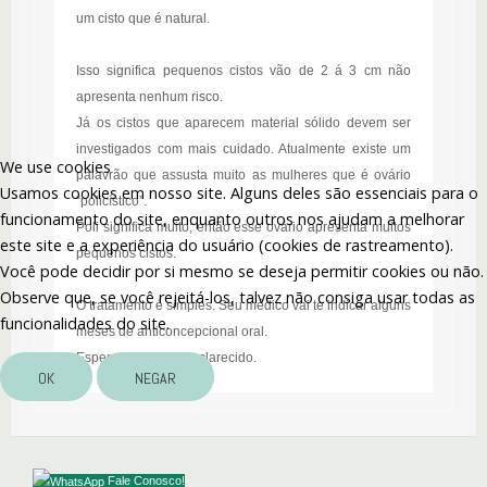
um cisto que é natural.
Isso significa pequenos cistos vão de 2 á 3 cm não
apresenta nenhum risco.
Já os cistos que aparecem material sólido devem ser
investigados com mais cuidado. Atualmente existe um
We use cookies
palavrão que assusta muito as mulheres que é ovário
Usamos cookies em nosso site. Alguns deles são essenciais para o
“policístico”.
funcionamento do site, enquanto outros nos ajudam a melhorar
Poli significa muito; então esse ovário apresenta muitos
este site e a experiência do usuário (cookies de rastreamento).
pequenos cistos.
Você pode decidir por si mesmo se deseja permitir cookies ou não.
Observe que, se você rejeitá-los, talvez não consiga usar todas as
O tratamento é simples. Seu médico vai te indicar alguns
funcionalidades do site.
meses de anticoncepcional oral.
Espero que tenha esclarecido.
OK
NEGAR
Fale Conosco!